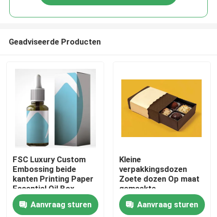
Geadviseerde Producten
Thuis
FSC Luxury Custom
Kleine
Embossing beide
verpakkingsdozen
kanten Printing Paper
Zoete dozen Op maat
Producten
Essential Oil Box
gemaakte
voedselproducten
Aanvraag sturen
Aanvraag sturen
Dozen Lat Pack
Over ons