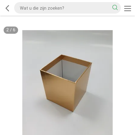
2
/
6