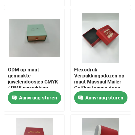
Kartonnen dozen
Fabrieksreis
Kwaliteitscontrole
Contacteer ons
ODM op maat
Flexodruk
Vraag een offerte aan
gemaakte
Verpakkingsdozen op
juwelendoosjes CMYK
maat Massaal Mailer
/ PMS verpakking
Golfkartonnen doos
Gedrukte Verpakkende Doos
vouwdoos
Aanvraag sturen
Aanvraag sturen
Kleinhandels Verpakkingsdozen
Douane Verpakkende Dozen