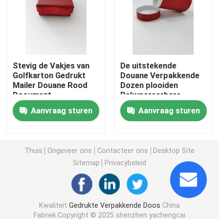
gedrukte golfdoos
Kaars Verpakkende Doos
Stevig de Vakjes van
De uitstekende
Golfkarton Gedrukt
Douane Verpakkende
Mailer Douane Rood
Dozen plooiden
De matrijs sneed Verpakkende Doos
Document
Rekupereerbare
Debossed
Aanvraag sturen
Aanvraag sturen
Labelstickers afdrukken
Document Blaar Verpakking
Thuis
Ongeveer ons
Contacteer ons
Desktop Site
Sitemap
Privacybeleid
De Stootkussens van de palletlaag
Kwaliteit
Gedrukte Verpakkende Doos
China
Fabriek.Copyright © 2025 shenzhen yachengcai